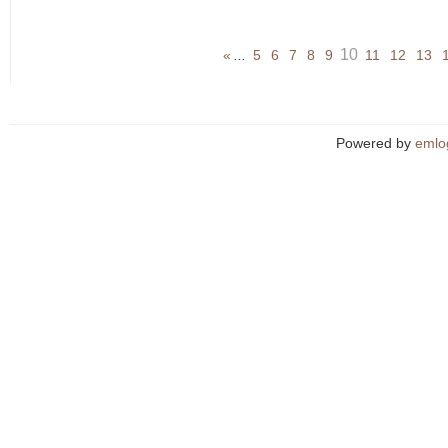
10
«
...
5
6
7
8
9
11
12
13
Powered by
emlo