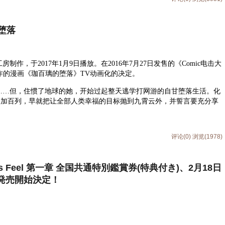
堕落
工
房制作，于2017年1月9日播放。在2016年7月27日发售的《Comic电击大
作的漫画《珈百璃的堕落》TV动画化的决定。
……但，住惯了地球的她，开始过起整天逃学打网游的自甘堕落生活。化
的加百列，早就把让全部人类幸福的目标抛到九霄云外，并誓言要充分享
评论(0)
浏览(1978)
aven's Feel 第一章 全国共通特別鑑賞券(特典付き)、2月18日
て発売開始決定！