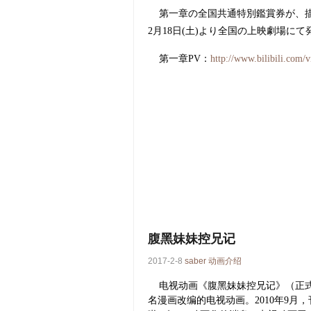
第一章の全国共通特別鑑賞券が、描
2月18日(土)より全国の上映劇場に
第一章PV：
http://www.bilibili.com/
腹黑妹妹控兄记
2017-2-8
saber
动画介绍
电视动画
《腹黑妹妹控兄记》（正
名漫画改编的电视动画。2010年9月，刊