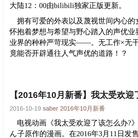
大陆12：00由bilibili独家正版更新。
拥有可爱的外表以及蔑视世间内心的女
怀抱着梦想与希望与野心踏入的声优业
业界的种种严苛现实——。无工作×无干
竟能否开辟通往人气声优的道路！？
【2016年10月新番】我太受欢
2016-10-19
saber
2016年10月新番
电视动画
《我太受欢迎了该怎么办?
ん子原作的漫画。在2016年3月11日