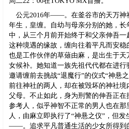
周二22：00在TOKYO MX首播。
公元2016年——。在釜谷市的天万神
年生，皇缠。自幼与母亲分别的她，长
中，从三个月前开始终于和父亲伸吾一
这种境遇的缘故，缠向往着平凡而安稳
也是工作伙伴的草薙由麻，是出生于天
女候补。她知道一族先祖代代都在进行驱
邀请缠前去挑战“退魔行”的仪式“神悬
前往神社的两人，却在被毁坏的神社境
父母。不止如此，身为刑警的伸吾正在
参考人，似乎神智不正常的男人也在那
人，由麻立即执行了“神悬之仪”，但发
——。追求平凡普通生活的少女所得到