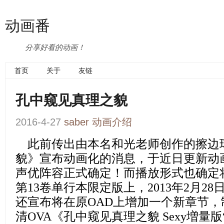
动画番
分享好看的动画！
首页
关于
友链
孔中窥见真理之貌
2016-4-27
saber
动画介绍
此前传出由本名和光老师创作的擦边
貌
》
宣布动画化的消息，于近日更新动
声优
阵容正式确定！而播放形式也确定
第13卷单行本限定版上，2013年2月2
还宣布将在原OAD上增加一个新章节，
清OVA《孔中窥见真理之貌 Sexy増量版“Bl