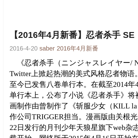
【2016年4月新番】忍者杀手 SE
2016-4-20
saber
2016年4月新番
《忍者杀手（ニンジャスレイヤー/ NIN
Twitter上掀起热潮的美式风格忍者物语
至今已发售八卷单行本。在截至2014年
单行本上，公布了小说《忍者杀手》将
画制作由曾制作了《斩服少女（KILL la
作公司TRIGGER担当。
漫画版由关根光太
22日发行的月刊少年天狼星旗下web杂