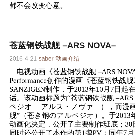
都不会改变心意。
苍蓝钢铁战舰 –ARS NOVA–
2016-4-21
saber
动画介绍
电视动画
《苍蓝钢铁战舰 –ARS NOV
Performance创作的漫画《苍蓝钢铁
SANZIGEN制作，于2013年10月7日
话。该动画标题为“苍蓝钢铁战舰 –ARS
ペジオ －アルス・ノヴァ－），而漫
舰”（苍き钢のアルペジオ）。于2013年
动画化决定，公开了主要制作班底；3
同时还公开了本作的第1弹PV；同年7