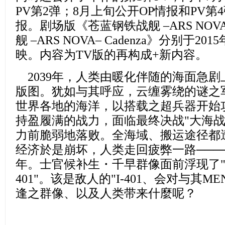
PV第2弹；8月上旬公开OP情报和PV
报。剧场版《苍蓝钢铁战舰 –ARS NOV
舰 –ARS NOVA– Cadenza》分别于20
映。内容为TV版的再构成+新内容。
2039年，
人类由暖化伴随的海面急剧
版图。犹如与其呼应，
云缠雾绕的谜之
世界各地的海洋，
以搭载之超兵器开始
持盈履满的战力，
面临最终决战"大海战
力前脆弱地落败。全海域、搬运途径都遭
经济於是崩坏，
人类走回疲弊一路────
年。士官候补生・千早群像面前浮现了"雾
401"。该是敌人的"I-401、会对与其MENT
逢之群像、以及人类带来什麼呢？