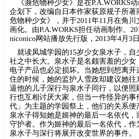
《濒危物种少女》
是在P.A.WORK
企划下，改编自日本作家荻原规子所著同
危物种少女》，并于2011年11月在角
画化。由P.A.WORKS担任动画制作。20
niconico网站播放先行版，2013年4
就读凤城学园的15岁少女泉水子，
自
社之中长大。泉水子是名颇害羞的少女
电子产品也必定损坏。当她想到想离开
住的时候，她的监护人雪政却建议她往
逼他的儿子深行与泉水子同行，以便照
行也互相讨厌大家，但当一件怪异的事
代」为主题的学园祭上，他们的关系便
泉水子得知她是姬神的最后一名依代，
守护者。作为姬神的最后一名依代，作
泉水子与深行将展开改变世界的事件。