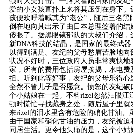
顿时大受打击。一路哭着跑回家的友纪
爱的小女孩直扑上来将其压倒在身下。
孩便欢呼着喊其为“老公”，随后三名黑
倒在地向其出示了由日本总理签署的结
傻眼了。据黑眼镜部队的大叔们介绍，这名
新DNA科技的结晶，是国家的最终武
以得到满足。友纪的父母愁眉苦脸地向
状况不好时，三位政府人员非常爽快地表示
家，所有的费用包括房屋按揭，水电费
担。听到此等好事，友纪的父母乐得心
全然不管儿子是否愿意。愤怒的友纪破
个小姑娘在一起。不料rizel忽然泪眼
顿时慌忙寻找藏身之处，随后屋子里就
来rizel的泪水里含有危险的硝化甘油
由于国家和硝化甘油的压力，友纪被迫
同居生活。更令他头痛的是，这个小姑