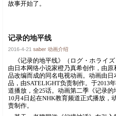
故事开始了。
记录的地平线
2016-4-21
saber
动画介绍
《记录的地平线》（
ログ・ホライズン
由日本网络小说家橙乃真希创作，由原
品改编而成的同名电视动画。动画由日
品，由SATELIGHT负责制作。于2013
道播放，全25话。动画第二季《记录的地
10月4日起在NHK教育频道正式播放，
动
责制作。