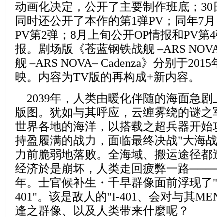
动画化决定，公开了主要制作班底；3
同时还公开了本作的第1弹PV；同年7
PV第2弹；8月上旬公开OP情报和PV
报。剧场版《苍蓝钢铁战舰 –ARS NOV
舰 –ARS NOVA– Cadenza》分别于20
映。内容为TV版的再构成+新内容。
2039年，
人类由暖化伴随的海面急剧
版图。犹如与其呼应，
云缠雾绕的谜之
世界各地的海洋，
以搭载之超兵器开始
持盈履满的战力，
面临最终决战"大海战
力前脆弱地落败。全海域、搬运途径都遭
经济於是崩坏，
人类走回疲弊一路────
年。士官候补生・千早群像面前浮现了"雾
401"。该是敌人的"I-401、会对与其MENT
逢之群像、以及人类带来什麼呢？