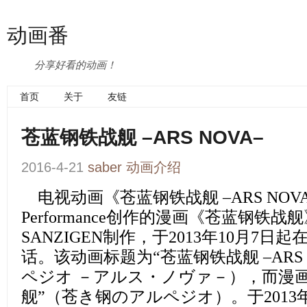
动画番
分享好看的动画！
首页
关于
友链
苍蓝钢铁战舰 –ARS NOVA–
2016-4-21
saber
动画介绍
电视动画
《苍蓝钢铁战舰 –ARS NOV
Performance创作的漫画《苍蓝钢铁
SANZIGEN制作，于2013年10月7日
话。该动画标题为“苍蓝钢铁战舰 –ARS
ペジオ －アルス・ノヴァ－），而漫
舰”（苍き钢のアルペジオ）。于2013年