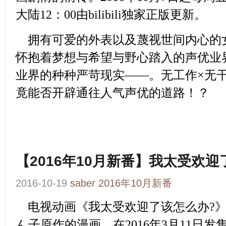
大陆12：00由bilibili独家正版更新。
拥有可爱的外表以及蔑视世间内心的女
怀抱着梦想与希望与野心踏入的声优业
业界的种种严苛现实——。无工作×无干
竟能否开辟通往人气声优的道路！？
【2016年10月新番】我太受欢
2016-10-19
saber
2016年10月新番
电视动画
《我太受欢迎了该怎么办?
ん子原作的漫画。在2016年3月11日