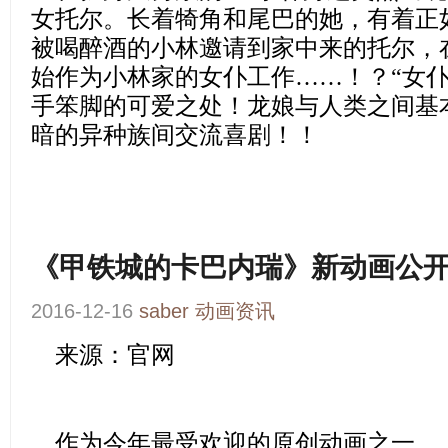
女托尔。长着犄角和尾巴的她，有着正
被喝醉酒的小林邀请到家中来的托尔，
始作为小林家的女仆工作……！？“女仆”
手笨脚的可爱之处！龙娘与人类之间基
暗的异种族间交流喜剧！！
《甲铁城的卡巴内瑞》新动画公开
2016-12-16
saber
动画资讯
来源：
官网
作为今年最受欢迎的原创动画之一，