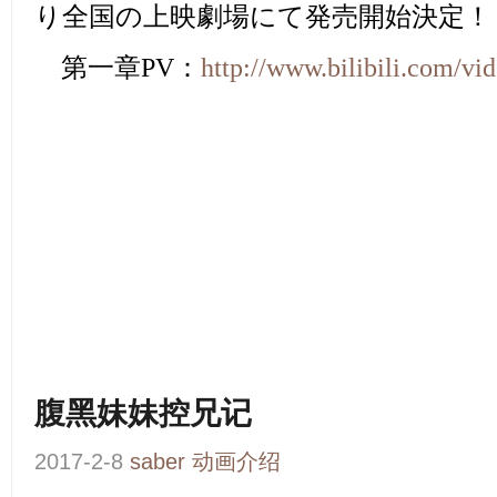
り全国の上映劇場にて発売開始決定！
第一章PV：
http://www.bilibili.com/vi
腹黑妹妹控兄记
2017-2-8
saber
动画介绍