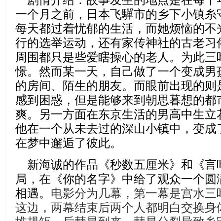
剧情介绍：
故事发生的地点是在每千
一个月之前，日本飞驒市的乡下小镇糸
每天都过着忧郁的生活，而她烦恼的不
行的选举运动，还有家传神社的古老习
周围都只是些爱瞎操心的老人。为此三
憬。然而某一天，自己做了一个变成男
的房间、陌生的朋友。而眼前出现的则
感到困惑，但是能够来到朝思暮想的都
爽。另一方面在东京生活的男高中生立
他在一个从未去过的深山小镇中，变成
在梦中邂逅了彼此。
新海诚的作品《秒数五厘米》和《言
局，在《你的名字》中给了观众一个圆
相遇。
电影分为几幕，第一幕是宫水三
这边，两幕结束后两个人都明白交换身