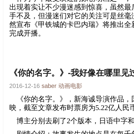
出现着实让不少漫迷感到惊喜，虽然最
手不及，但漫迷们对它的关注可是丝毫
然宣布《甲铁城的卡巴内瑞》将推出全新
完成开播。
《你的名字。》-我好像在哪里见
2016-12-16
saber
动画电影
《你的名字。》
，新海诚导演作品，国内
映，截至文章发布时票房为5.22亿人民
博主分别去刷了2个版本，日语中字和