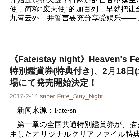
开始过起整天逃学打网游的自甘堕落生
使，简称“废天使”的加百列，早就把让
九霄云外，并誓言要充分享受娱乐——
《Fate/stay night》Heaven'
特別鑑賞券(特典付き)、2月18日
場にて発売開始決定！
2017-2-14
saber
Fate_Stay_Night
新闻来源：
Fate-sn
第一章の全国共通特別鑑賞券が、描
用したオリジナルクリアファイル特典付