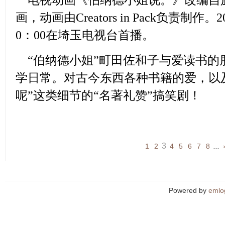
电视动画
《伯纳德小姐说。》
改编自
画，动画由Creators in Pack负责制作
0：00在埼玉电视台首播。
“伯纳德小姐”町田佐和子与爱读书的
学日常。对古今东西各种书籍的爱，以
呢”这类细节的“名著礼赞”搞笑剧！
3
1
2
4
5
6
7
8
...
Powered by
emlo