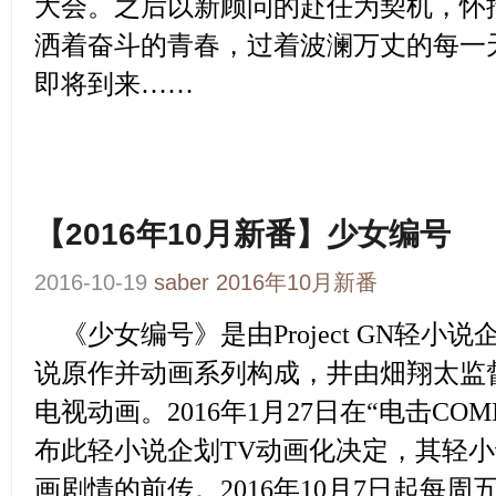
大会。之后以新顾问的赴任为契机，怀
洒着奋斗的青春，过着波澜万丈的每一
即将到来……
【2016年10月新番】少女编号
2016-10-19
saber
2016年10月新番
《少女编号》
是由Project GN轻
说原作并动画系列构成，井由畑翔太监督，
电视动画。2016年1月27日在“电击COM
布此轻小说企划TV动画化决定，其轻
画剧情的前传。2016年10月7日起每周五