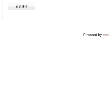
Powered by
emlo