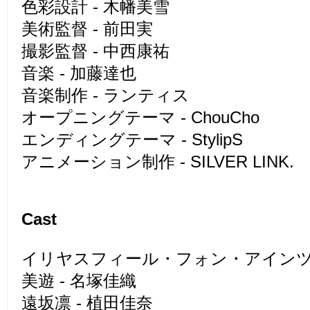
色彩設計 - 木幡美雪
美術監督 - 前田実
撮影監督 - 中西康祐
音楽 - 加藤達也
音楽制作 - ランティス
オープニングテーマ - ChouCho
エンディングテーマ - StylipS
アニメーション制作 - SILVER LINK.
Cast
イリヤスフィール・フォン・アインツベ
美遊 - 名塚佳織
遠坂凛 - 植田佳奈