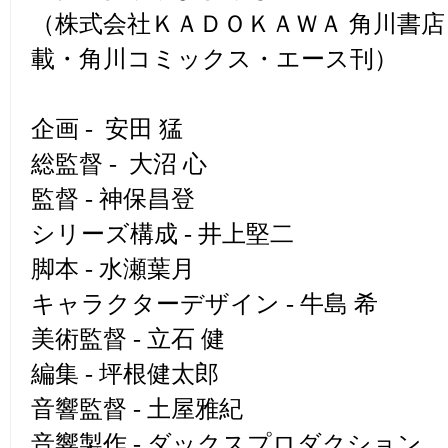
（株式会社ＫＡＤＯＫＡＷＡ 角川書店
載・角川コミックス・エース刊）
企画 - 安田 猛
総監督 - 大沼 心
監督 - 神保昌登
シリーズ構成 - 井上堅二
脚本 - 水瀬葉月
キャラクターデザイン - 牛島 希
美術監督 - 立石 健
編集 - 坪根健太郎
音響監督 - 土屋雅紀
音響製作 - ダックスプロダクション