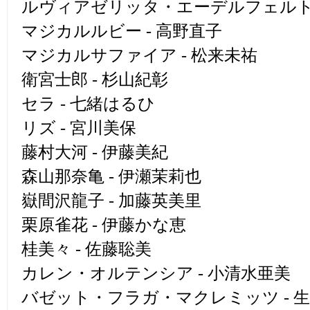
ルヴィアゼリッタ・エーデルフェルト 
マジカルルビー - 高野直子
マジカルサファイア - 松来未祐
衛宮士郎 - 杉山紀彰
セラ - 七緒はるひ
リズ - 宮川美保
藤村大河 - 伊藤美紀
森山那奈亀 - 伊瀬茉莉也
嶽間沢龍子 - 加藤英美里
栗原雀花 - 伊藤かな恵
桂美々 - 佐藤聡美
カレン・オルテンシア - 小清水亜美
バゼット・フラガ・マクレミッツ - 