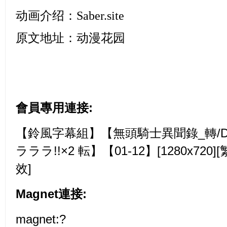
动画介绍：
Saber.site
原文地址：
动漫花园
會員專用連接:
【鈴風字幕組】【無頭騎士異聞錄_轉/DuRa
ラララ!!×2 転】【01-12】[1280x720
效]
Magnet連接:
magnet:?