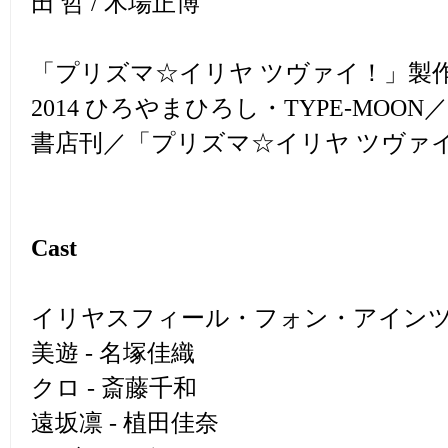
田 哲 / 木場正博
「プリズマ☆イリヤ ツヴァイ！」製
2014 ひろやまひろし・TYPE-MOO
書店刊／「プリズマ☆イリヤ ツヴァ
Cast
イリヤスフィール・フォン・アインツベ
美遊 - 名塚佳織
クロ - 斎藤千和
遠坂凛 - 植田佳奈