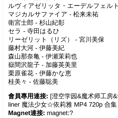
ルヴィアゼリッタ・エーデルフェルト 
マジカルサファイア - 松来未祐
衛宮士郎 - 杉山紀彰
セラ - 寺田はるひ
リーゼリット（リズ） - 宮川美保
藤村大河 - 伊藤美紀
森山那奈亀 - 伊瀬茉莉也
嶽間沢龍子 - 加藤英美里
栗原雀花 - 伊藤かな恵
桂美々 - 佐藤聡美
會員專用連接:
[澄空学园&魔术师工房&华盟字
liner 魔法少女☆依莉雅 MP4 720p 合集
Magnet連接:
magnet:?