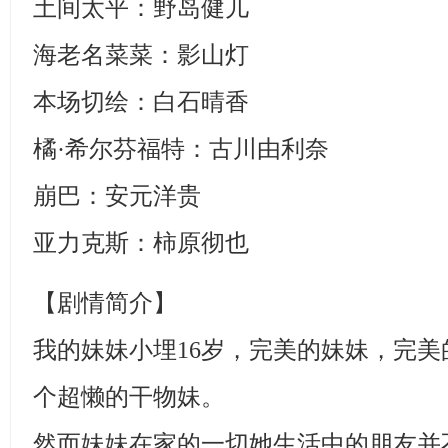
土间太平：野岛健儿
海老名菜菜：影山灯
本场切绘：白石晴香
橘·希尔芬福特：古川由利奈
崩巴：安元洋贵
亚力克斯：柿原彻也
【剧情简介】
我的妹妹小埋16岁，完美的妹妹，完
个超懒的干物妹。
然而妹妹在家的一切她生活中的朋友并