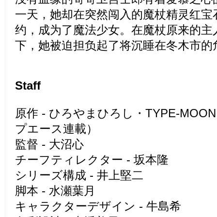
一天，她却在突然闯入的魔杖精灵红宝
约，成为了魔法少女。在魔杖原来的主
下，她被迫担负起了将沉睡在冬木市的
Staff
原作 - ひろやまひろし・TYPE-MO
プエース連載）
監督 - 大沼心
チーフティレクター - 坂本隆
シリーズ構成 - 井上堅二
脚本 - 水瀬葉月
キャラクターデザイン - 牛島希